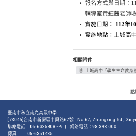
報名方式與日期
：
1
輔導室黃鈺茜老師
實施日期：
112年1
實施地點：土城高
相關附件
土城高中「學生生命教育體驗
點
臺南市私立南光高級中學
[73045]台南市新營區中興路62號
No.62, Zhongxing Rd., Xinyi
聯絡電話
06-6335408～9
|
網路電話：98 398 000
傳真
06-6351485