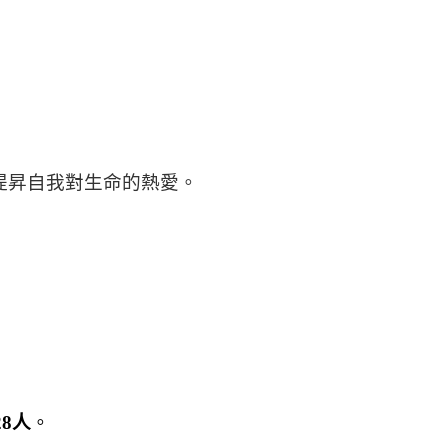
，
提昇自我對生命的熱愛。
8人
。