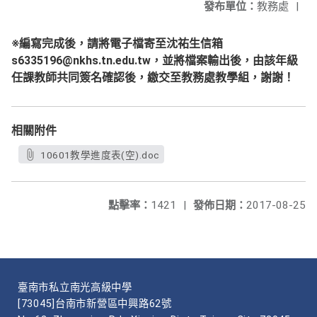
發布單位：
教務處
|
※編寫完成後，請將電子檔寄至沈祐生信箱
s6335196@nkhs.tn.edu.tw
，並將檔案輸出後，由該年級
任課教師共同簽名確認後，繳交至教務處教學組，謝謝！
相關附件
10601教學進度表(空).doc
點擊率：
1421
|
發佈日期：
2017-08-25
臺南市私立南光高級中學
[73045]台南市新營區中興路62號