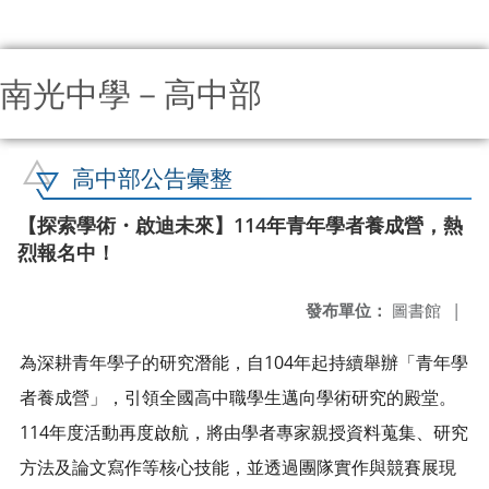
南光中學－高中部
:::
高中部公告彙整
【探索學術・啟迪未來】114年青年學者養成營，熱
烈報名中！
發布單位：
圖書館
|
為深耕青年學子的研究潛能，自104年起持續舉辦「青年學
者養成營」，引領全國高中職學生邁向學術研究的殿堂。
114年度活動再度啟航，將由學者專家親授資料蒐集、研究
方法及論文寫作等核心技能，並透過團隊實作與競賽展現