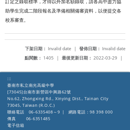
訂定之錄取標準，才得以外加名額錄取，請各高中盡力協
助學生完成二階段報名及準備相關備審資料，以便提交各
校系審查。
下架日期：
Invalid date
|
發佈日期：
Invalid date
點閱數：
1405
|
最後更新日期：
2022-03-29
|
:::
臺南市私立南光高級中學
[73045]台南市新營區中興路62號
No.62, Zhongxing Rd., Xinying Dist., Tainan City
73045, Taiwan (R.O.C.)
聯絡電話
06-6335408～9
|
網路電話：98 398 000
傳真
06-6351485
電子信箱