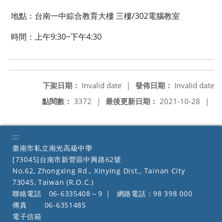
地點：台南一中綜合教育大樓 三樓/302電腦教室
時間：上午9:30~下午4:30
下架日期：
Invalid date
|
發佈日期：
Invalid date
點閱數：
3372
|
最後更新日期：
2021-10-28
|
:::
臺南市私立南光高級中學
[73045]台南市新營區中興路62號
No.62, Zhongxing Rd., Xinying Dist., Tainan City
73045, Taiwan (R.O.C.)
聯絡電話
06-6335408～9
|
網路電話：98 398 000
傳真
06-6351485
電子信箱