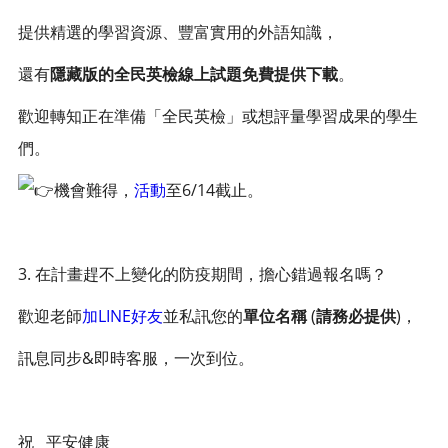
提供精選的學習資源、豐富實用的外語知識，
還有
隱藏版的全民英檢線上試題免費提供下載
。
歡迎轉知正在準備「全民英檢」或想評量學習成果的學生
們。
機會難得，
活動
至6/14截止。
3. 在計畫趕不上變化的防疫期間，擔心錯過報名嗎？
歡迎老師
加LINE好友
並私訊您的
單位名稱
(
請務必提供
)，
訊息同步&即時客服，一次到位。
祝 平安健康