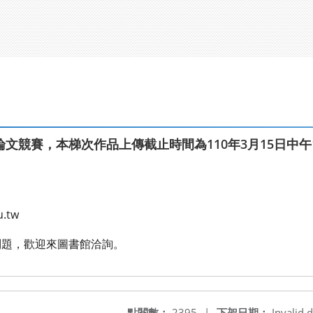
文競賽，本梯次作品上傳截止時間為110年3月15日中午
.tw
問題，歡迎來圖書館洽詢。
點閱數：
2395
|
下架日期：
Invalid d