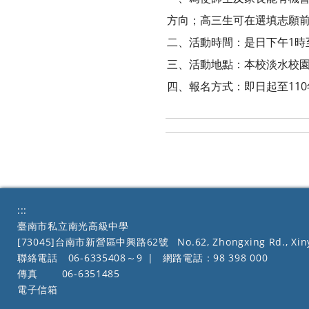
方向；高三生可在選填志願
二、活動時間：是日下午1時至
三、活動地點：本校淡水校園
四、報名方式：即日起至11
:::
臺南市私立南光高級中學
[73045]台南市新營區中興路62號
No.62, Zhongxing Rd., Xiny
聯絡電話
06-6335408～9
|
網路電話：98 398 000
傳真
06-6351485
電子信箱