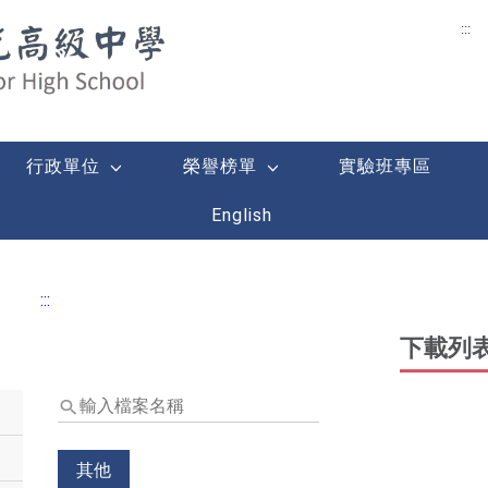
:::
學
行政單位
榮譽榜單
實驗班專區
English
:::
下載列
輸
入
檔
案
其他