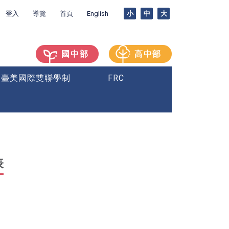
登入
導覽
首頁
English
小
中
大
國中部
高中部
臺美國際雙聯學制
FRC
表