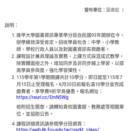
發布單位：
圖書館
|
說明：
逢甲大學圖書資訊專業學分班自民國93年開辦迄今，
辦學績效深受肯定。招收學員包含：中學、小學教
師、學校行政人員以及對圖書資訊有興趣者。
課程設計兼具理論及實務，上課方式採混成式教學，
除實體面授之外，增加同步及非同步線上學習，以提
高學員參與度，強化學習彈性。
115學年第1學期開課共計10學分，即日起至115年7
月15日止受理報名，6月30日前報名滿10學分並完成
繳費者，享學費9折早鳥優惠。報名網址：
https://reurl.cc/EmN5Wg
檢附招生簡章，請轉知貴校圖書館、教務處等相關單
位，並協助公告。
課程詳細資訊請參閱學分班網頁：
https://web.lib.fcu.edu.tw/credit_class/