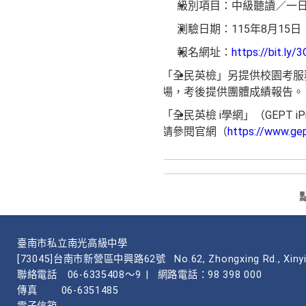
級別項目：中級聽讀／一日考
測驗日期：115年8月15
報名網址：
https://bit.ly/
「全民英檢」另提供校園考服
場，考後提供團體成績報告。
「全民英檢 i學網」（GEPT
請參閱官網（
https://www.gep
臺南市私立南光高級中學
[73045]台南市新營區中興路62號
No.62, Zhongxing Rd., Xinyi
聯絡電話
06-6335408～9
|
網路電話：98 398 000
傳真
06-6351485