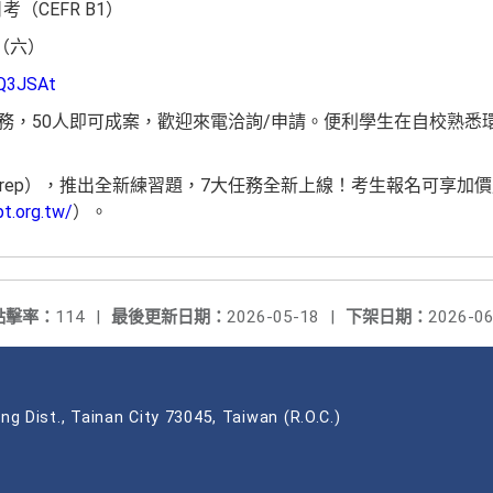
（CEFR B1）
日（六）
3Q3JSAt
務，50人即可成案，歡迎來電洽詢/申請。便利學生在自校熟悉
 iPrep），推出全新練習題，7大任務全新上線！考生報名可享加
t.org.tw/
）。
點擊率：
114
|
最後更新日期：
2026-05-18
|
下架日期：
2026-06
ng Dist., Tainan City 73045, Taiwan (R.O.C.)