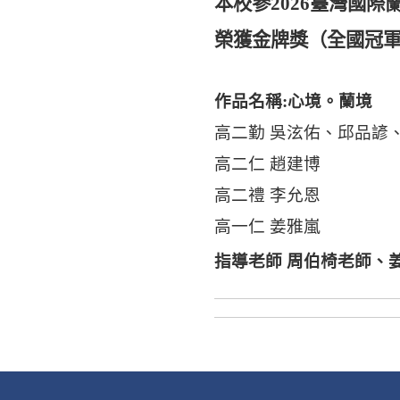
本校參
2026
臺灣國際
榮獲金牌獎（全國冠
作品名稱
:
心境。蘭境
高二勤 吳泫佑、邱品諺
高二仁 趙建博
高二禮 李允恩
高一仁 姜雅嵐
指導老師 周伯椅老師、