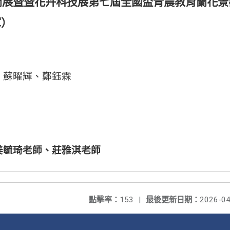
蘭展暨暨花卉科技展第七屆全國盃青農教育蘭花景
軍）
、蘇曜輝、鄭鈺霖
姜毓琦老師、莊雅淇老師
點擊率：
153
|
最後更新日期：
2026-04