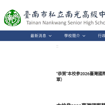
最新消息
學校簡介
行
:::
"恭賀"本校參2026臺
軍）