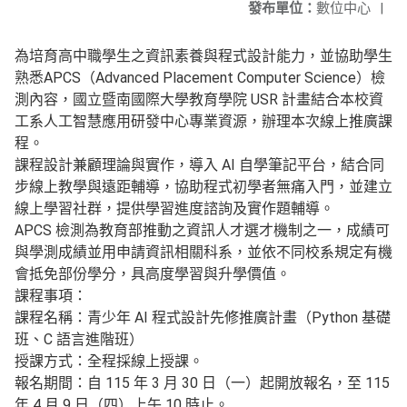
發布單位：
數位中心
|
為培育高中職學生之資訊素養與程式設計能力，並協助學生
熟悉APCS（Advanced Placement Computer Science）檢
測內容，國立暨南國際大學教育學院 USR 計畫結合本校資
工系人工智慧應用研發中心專業資源，辦理本次線上推廣課
程。
課程設計兼顧理論與實作，導入 AI 自學筆記平台，結合同
步線上教學與遠距輔導，協助程式初學者無痛入門，並建立
線上學習社群，提供學習進度諮詢及實作題輔導。
APCS 檢測為教育部推動之資訊人才選才機制之一，成績可
與學測成績並用申請資訊相關科系，並依不同校系規定有機
會抵免部份學分，具高度學習與升學價值。
課程事項：
課程名稱：青少年 AI 程式設計先修推廣計畫（Python 基礎
班、C 語言進階班）
授課方式：全程採線上授課。
報名期間：自 115 年 3 月 30 日（一）起開放報名，至 115
年 4 月 9 日（四）上午 10 時止。