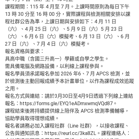
課程期間：115 年 4 月至 7 月。上課時間原則為每日下午
13 時 30 分至 16 時 00 分，實際課程與檢測相關安排以課
程社群公告為準，上課日期與安排如下：4 月 11 日
（六）、4 月 25 日（六）、5 月 9 日（六）5 月 23 日
（六）、6 月 6 日（六）模擬考、6 月 13 日（六）、6 月
27 日（六）、7 月 4 日（六）模擬考。
報名資格與要求：
具高中職（含國三升高一）學籍或自學之學生。
需具備電腦及網路設備，以利線上課程參與。
報名學員須承諾報名參加 2026 年6、7 月 APCS 檢測，並
於檢測後主動回報成績予本計畫單位，以作為課程成效追蹤
之用。
報名方式與連結：請於3月30日至4月9日透過下列線上連結
報名：https://forms.gle/EYQ1eADmxwmqVQd87。
課程結束後將持續提供線上陪伴及 APCS 檢測準備輔導，
協助學員取得理想成績。
報名者請務必加入課程社群（Line 社群），以接收課程、
公告與通知訊息：https://reurl.cc/3ka8ZL。課程連絡人：