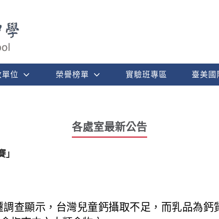
政單位
榮譽榜單
實驗班專區
臺美國
各處室最新公告
賽」
遷調查顯示，台灣兒童鈣攝取不足，而乳品為鈣質