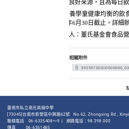
白質良好來源，且為每日
為培養學童健康均衡的飲食
115年6月30日截止，詳
聯絡人：董氏基金會食品營養中心
相關附件
393507300U0000000_03
臺南市私立南光高級中學
[73045]台南市新營區中興路62號
No.62, Zhongxing Rd., Xinyi
聯絡電話
06-6335408～9
|
網路電話：98 398 000
傳真
06-6351485