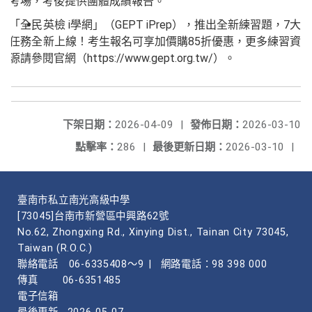
考場，考後提供團體成績報告。
「全民英檢 i學網」（GEPT iPrep），推出全新練習題，7大
任務全新上線！考生報名可享加價購85折優惠，更多練習資
源請參閱官網（https://www.gept.org.tw/）。
下架日期：
2026-04-09
|
發佈日期：
2026-03-10
點擊率：
286
|
最後更新日期：
2026-03-10
|
臺南市私立南光高級中學
[73045]台南市新營區中興路62號
No.62, Zhongxing Rd., Xinying Dist., Tainan City 73045,
Taiwan (R.O.C.)
聯絡電話
06-6335408～9
|
網路電話：98 398 000
傳真
06-6351485
電子信箱