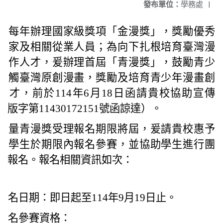
發布單位：
學務處
|
部每年辦理國家級獎項「金漫獎」，獎勵優秀
畫家及相關從業人員；為向下扎根培育臺灣漫
創作人才，爰辦理首屆「青漫獎」，鼓勵青少
接觸臺灣原創漫畫，獎勵及培育青少年漫畫創
人才，前於114年6月18日函請貴校協助宣傳
文版字第11430172151號函諒達）。
考量青漫獎受理報名期限將屆，爰請貴校惠予
勵學生於期限內報名參賽，並協助學生進行團
組報名。報名相關資訊如次：
報名日期：即日起至114年9月19日止。
報名參賽資格：