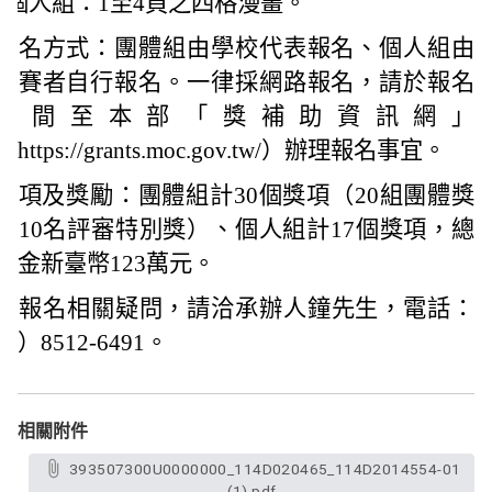
個人組：1至4頁之四格漫畫。
報名方式：團體組由學校代表報名、個人組由
參賽者自行報名。一律採網路報名，請於報名
期間至本部「獎補助資訊網」
（https://grants.moc.gov.tw/）辦理報名事宜。
獎項及獎勵：團體組計30個獎項（20組團體獎
及10名評審特別獎）、個人組計17個獎項，總
獎金新臺幣123萬元。
有報名相關疑問，請洽承辦人鐘先生，電話：
2）8512-6491。
相關附件
393507300U0000000_114D020465_114D2014554-01
(1).pdf