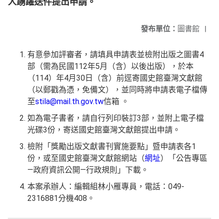
人踴躍送件提出申請。
發布單位：
圖書館
|
有意參加評審者，請填具申請表並檢附出版之圖書4
部（需為民國112年5月（含）以後出版），於本
（114）年4月30日（含）前逕寄國史館臺灣文獻館
（以郵戳為憑，免備文），並同時將申請表電子檔傳
至
stila@mail.th.gov.tw
信箱 。
如為電子書者，請自行列印裝訂3部，並附上電子檔
光碟3份，寄送國史館臺灣文獻館提出申請。
檢附「獎勵出版文獻書刊實施要點」暨申請表各1
份，或至國史館臺灣文獻館網站（
網址
）「公告專區
―政府資訊公開―行政規則」下載。
本案承辦人：編輯組林小雁專員，電話：049-
2316881分機408。