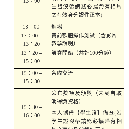
13
：
00
生證沒帶請務必攜帶有相片
之有效身分證件正本)
13
：
00
進場
13
：
00 –
賽前軟體操作測試（含影片
教學說明）
13
：
20
13
：
20 –
競賽開始
（共計
100
分鐘）
15
：
00
15
：
00 –
各隊交流
15
：
30
公布獎項及頒獎（未到者取
消得獎資格）
15
：
30 –
本人攜帶【學生證】
備查(
若
16
：
00
學生證沒帶請務必攜帶有相