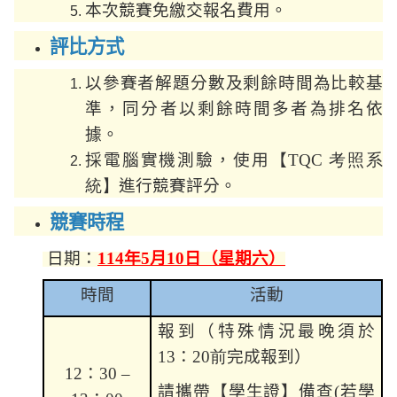
本次競賽免繳交報名費用。
評比方式
以參賽者解題分數及剩餘時間為比較基
準，同分者以剩餘時間多者為排名依
據。
採電腦實機測驗，使用【
TQC
考照系
統
】
進行競賽評分。
競賽時程
日期：
114
年
5
月
10
日（星期六）
時間
活動
報到（特殊情況最晚須於
13
：
20
前
完成報到）
12
：
30 –
請攜帶【學生證】備查(若學