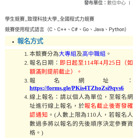
發布單位：
數位中心
|
學生競賽_致理科技大學_全國程式力競賽
競賽使用程式語言（C、C++、C#、Go、Java、Python）
報名方式
本競賽分為
大專組
及
高中職組
。
報名日期：
即日起
至
114
年
4
月
25
日（
如
額滿則提前截止）
。
報名網址：
https://forms.gle/PKis4TZhoZsi9qvs6
線上報名：請以個人為單位，至報名網
址進行線上報名，於
報名截止後寄發確
認通知
。
(
人數上限為
110
人，若報名人
數過多將以報名的先後順序決定參賽資
格。
)