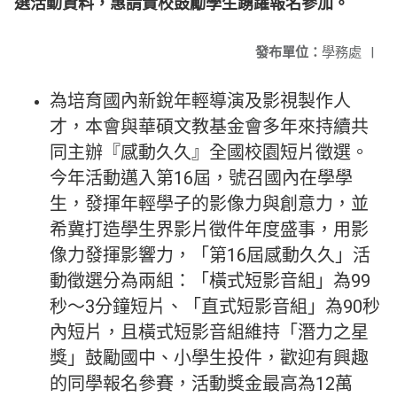
選活動資料，惠請貴校鼓勵學生踴躍報名參加。
發布單位：
學務處
|
為培育國內新銳年輕導演及影視製作人
才，本會與華碩文教基金會多年來持續共
同主辦『感動久久』全國校園短片徵選。
今年活動邁入第16屆，號召國內在學學
生，發揮年輕學子的影像力與創意力，並
希冀打造學生界影片徵件年度盛事，用影
像力發揮影響力，「第16屆感動久久」活
動徵選分為兩組：「橫式短影音組」為99
秒～3分鐘短片、「直式短影音組」為90秒
內短片，且橫式短影音組維持「潛力之星
獎」鼓勵國中、小學生投件，歡迎有興趣
的同學報名參賽，活動獎金最高為12萬