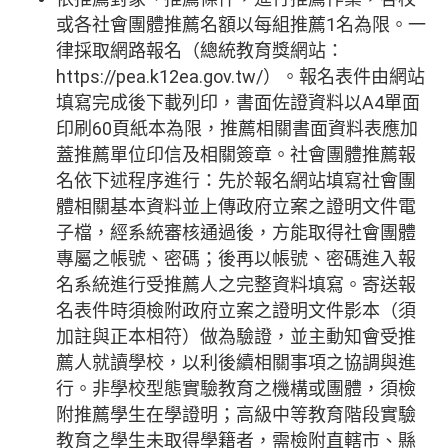
或各社會團體推薦名額以每組推薦1名為限。一
律採取網路報名（總統教育獎網站：
https://pea.k12ea.gov.tw/）。報名表件由網站
填寫完成後下載列印，書面佐證資料以A4單面
印刷60頁紙本為限，推薦相關書面資料表應加
蓋推薦單位印信及相關簽章。社會團體推薦報
名依下述程序進行：先於報名網站填寫社會團
體相關基本資料並上傳政府立案之證明文件電
子檔，經系統審核通過後，方能取得社會團體
專屬之帳號、密碼；後再以帳號、密碼進入報
名系統進行受推薦人之完整資料填寫。寄送報
名表件時須檢附政府立案之證明文件影本（須
加註與正本相符）做為驗證，並主動知會受推
薦人就讀學校，以利後續相關事項之協調與進
行。非學校型態實驗教育之機構或團體，須檢
附推薦學生在學證明；高級中等教育階段實驗
教育之學生未取得學籍者，需檢附直轄市、縣