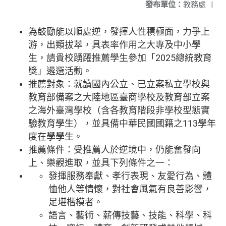
發布單位：
教務處
|
為鼓勵能以順處逆，發揮人性積極面，力爭上
游，出類拔萃，具表率作用之大專及中小學
生，請貴校踴躍推薦學生參加「2025總統教育
獎」遴選活動。
推薦對象：就讀國內公立、已立案私立學校與
教育部備案之大陸地區臺商學校及教育部立案
之海外臺灣學校（含各教育階段非學校型態實
驗教育學生），並具備中華民國國籍之113學年
度在學學生。
推薦條件：受推薦人於逆境中，仍能奮發向
上、樂觀進取，並具下列條件之一：
發揮服務奉獻、孝行表現、友愛行為、體
恤他人等情懷，對社會風氣有良善影響，
足堪楷模者。
語言、藝術、薪傳技藝、技能、科學、科