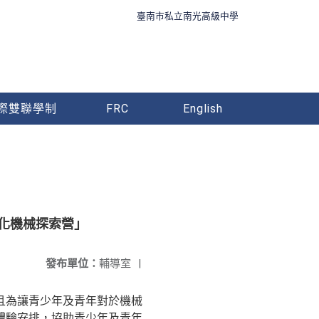
臺南市私立南光高級中學
際雙聯學制
FRC
English
動化機械探索營」
發布單位：
輔導室
|
且為讓青少年及青年對於機械
體驗安排，協助青少年及青年