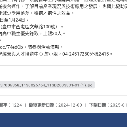
械機台運作，了解目前產業現況與技術應用之發展，也藉此協助
能減少學用落差，獲適才適性之效益。
1日至1月24日。
臺中市西屯區文華路100號）。
內高中職生優先錄取，上限30人。
。
url.cc/74edOb，請參閱活動海報。
營與人才培育中心 詹小姐，04-24517250分機2415。
3P006868_1130026764_113D2003831-01 (1).jpg
擊率：
1224
|
最後更新日期：
2024-12-03
|
下架日期：
2025-01