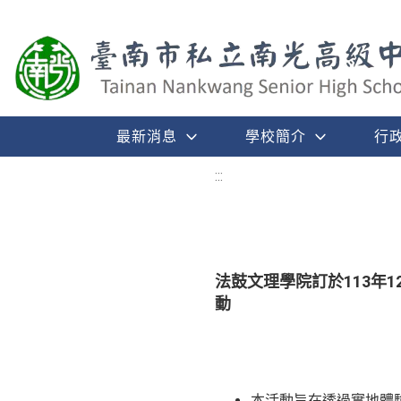
最新消息
學校簡介
行
:::
法鼓文理學院訂於113年
動
本活動旨在透過實地體