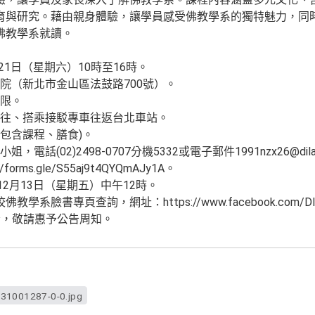
育與研究。藉由親身體驗，讓學員感受佛教學系的獨特魅力，同
佛教學系就讀。
月21日（星期六）10時至16時。
院（新北市金山區法鼓路700號）。
限。
往、搭乘接駁專車往返台北車站。
包含課程、膳食)。
電話(02)2498-0707分機5332或電子郵件1991nzx26@dila.
forms.gle/S55aj9t4QYQmAJy1A。
12月13日（星期五）中午12時。
臉書專頁查詢，網址：https://www.facebook.com/DILABu
份，敬請惠予公告周知。
1001287-0-0.jpg