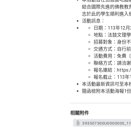
結合國際先進的佛教教
志於此的學生順利進入
活動訊息：
日期：113年12
地點：法鼓文理學
招募對象：身份不
交通方式：自行前
活動費用：免費（
聯絡方式：請洽謝小姐，
報名連結：https://
報名截止：113年
本活動最新資訊可至本校佛教學系
隨函檢附本活動海報1
相關附件
393507300U0000000_113