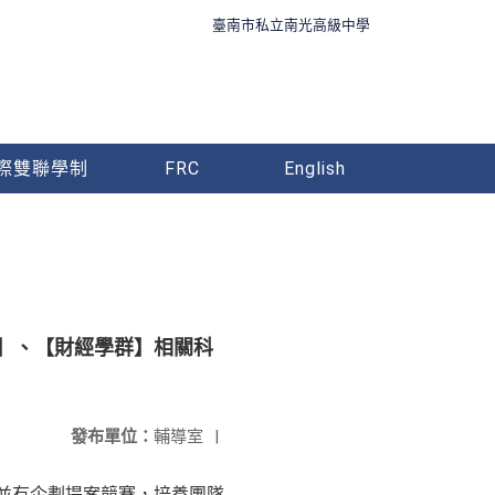
臺南市私立南光高級中學
際雙聯學制
FRC
English
群】、【財經學群】相關科
發布單位：
輔導室
|
並有企劃提案競賽，培養團隊