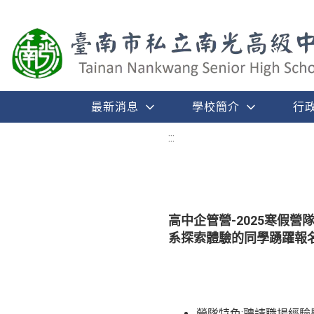
最新消息
學校簡介
行
:::
高中企管營-2025寒假
系探索體驗的同學踴躍報
營隊特色:聘請職場經