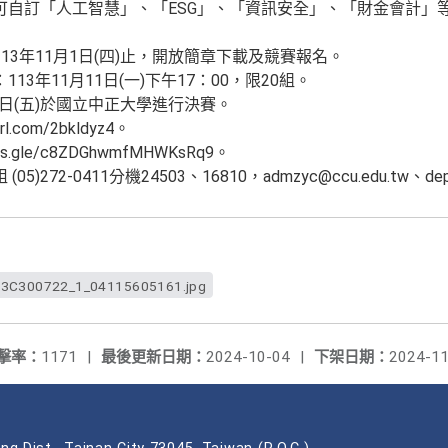
可自訂「人工智慧」、「ESG」、「資訊安全」、「財金會計」
13年11月1日(四)止，開放簡章下載及競賽報名。
13年11月11日(一)下午17：00，限20組。
6日(五)於國立中正大學進行決賽。
l.com/2bkldyz4。
s.gle/c8ZDGhwmfMHWKsRq9。
272-0411分機24503、16810，admzyc@ccu.edu.tw、dept
3C300722_1_04115605161.jpg
擊率：
1171
|
最後更新日期：
2024-10-04
|
下架日期：
2024-11