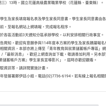
星期三）13時，國立花蓮高級農業職業學校（花蓮縣、臺東縣）。
學生及家長填寫報名表及學生家長同意書，學生家長同意書由各
前，至報名網站上網填報，完成報名程序。
於各區活動前3天通知分區承辦學校，以利安排相關行政事宜。
告周知，歡迎有意願參與114年度本方案的學生及家長踴躍報名
相關資訊，本部亦將上傳至「青年教育與就業儲蓄帳戶專區」網
）/「最新消息」，歡迎上網查詢並下載，敬請善加利用。另本部預
就業儲蓄帳戶方案』學生家長宣導影片」，屆時亦歡迎觀看。
駁資訊等，請詳閱實施計畫。
發展署鄭伊廷小姐，電話(02)7736-6194。若有線上報名