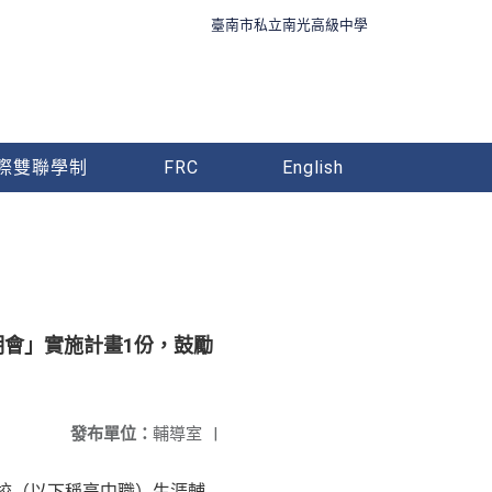
臺南市私立南光高級中學
際雙聯學制
FRC
English
明會」實施計畫1份，鼓勵
發布單位：
輔導室
|
校（以下稱高中職）生涯輔