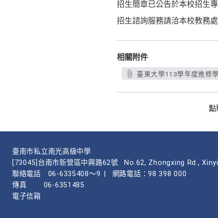
招生簡章已公告於本校招生專
招生諮詢服務請洽本校教務處綜合業
相關附件
臺東大學113學年度進修學
點
臺南市私立南光高級中學
[73045]台南市新營區中興路62號
No.62, Zhongxing Rd., Xinyi
聯絡電話
06-6335408～9
|
網路電話：98 398 000
傳真
06-6351485
電子信箱