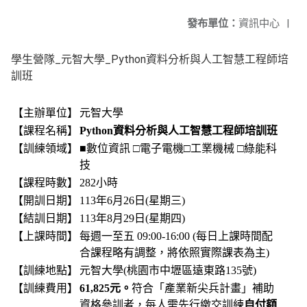
發布單位：
資訊中心
|
學生營隊_元智大學_Python資料分析與人工智慧工程師培
訓班
【主辦單位】
元智大學
【課程名稱】
Python資料分析與人工智慧工程師培訓班
【訓練領域】
■數位資訊 □電子電機□工業機械 □綠能科
技
【課程時數】
282小時
【開訓日期】
113年6月26日(星期三)
【結訓日期】
113年8月29日(星期四)
【上課時間】
每週一至五 09:00-16:00 (每日上課時間配
合課程略有調整，將依照實際課表為主)
【訓練地點】
元智大學(桃園市中壢區遠東路135號)
【訓練費用】
61,825元。
符合「產業新尖兵計畫」補助
資格參訓者，每人需先行繳交訓練
自付額