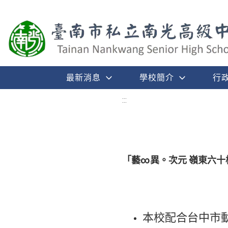
最新消息
學校簡介
行
:::
「藝∞異。次元 嶺東六十
本校配合台中市