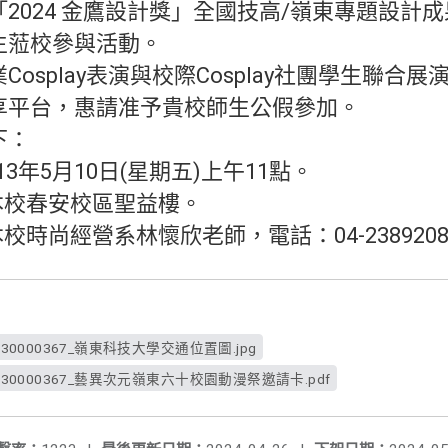
2024 金鷹設計獎」全國技高/嶺東專題設計
生蒞校參與活動。
osplay表演與校際Cosplay社團學生聯合
享平台，惠請准予貴校師生公假參加。
下：
3年5月10日(星期五)上午11點。
本校春安校區聖益樓。
時尚經營系林懷欣老師，電話：04-23892088
_1130000367_嶺東科技大學交通位置圖.jpg
0_1130000367_藝異次元嶺東六十校園動漫祭邀請卡.pdf