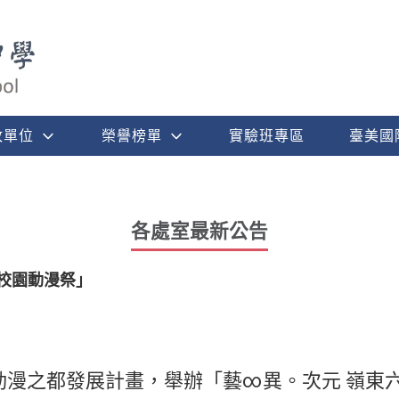
政單位
榮譽榜單
實驗班專區
臺美國
各處室最新公告
校園動漫祭」
動漫之都發展計畫，舉辦「藝∞異。次元 嶺東