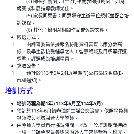
(4) 師長推薦函：1至2封相關教師推薦函，如為
競賽或科展指導教師尤佳。
(5) 家長同意書：同意遵守主辦單位規範並配合培
訓課程。
(6) 其他：檢附AI相關作品或佐證文件。
徵選方式：
由評審委員依據報名檢附資料審查比序分數高
低，及學生欲接受輔導之人工智慧領域及目標等評選
標準，評選成為培訓學員。
錄取公告：
預計於113年5月24日(星期五)公布錄取名單(E-
mail通知)。
培訓方式
培訓時程為期1年 (113年6月至114年5月)
預計於113年6月初辦理師生媒合交流會，依照學員興
趣領域與地域媒合大學導師。
由導師與學員自行協調時間、地點，於培訓期間持續
上課，並輔導學員參與國內外人工智慧競賽、科展、