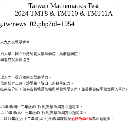
Taiwan Mathematics Test
2024 TMT8 & TMT10 & TMT11A
rg.tw/news_02.php?id=1054
法人九九文教基金會
政治大學、國立台灣師範大學理學院、馬偕醫學院、
、學習成就測驗協會
數理人才，提升國家整體競爭力。
樣化的檢定工具，讓學生了解自己的數學能力。
定結果及分析，做為各級教師加強與補救教學之用，並提供各級學校甄選入學之
以8年級(國中二年級)以下(含)數學課綱為命題範圍。
：以10年級(高中一年級)以下(含)數學課綱為命題範圍。
：以11年級(高中二年級)以下(含)數學課綱及
必修數學A類
為命題範圍。