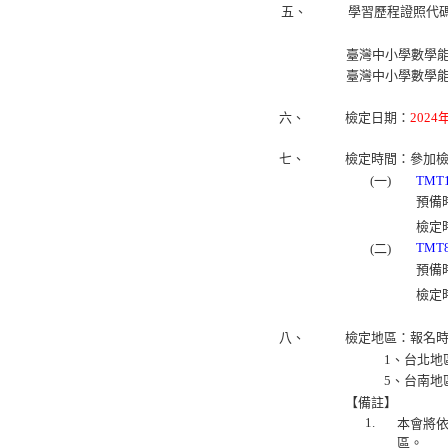
五、
學習歷程證照代
臺灣中小學數學能
臺灣中小學數學能
六、
檢定日期：
2024
七、
檢定時間：參加
(一)
TMT
預備時
檢定時
TMT
(二)
預備時
檢定時
八、
檢定地區：報名
1、台北地
5、台南地
【備註】
1.
本會將
區。