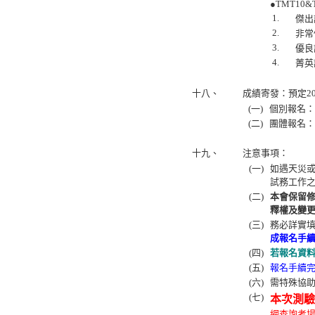
●TMT10&
1.
傑出
2.
非常
3.
優良
4.
菁英
十八、
成績寄發：預定20
(一)
個別報名：
(二)
團體報名：
十九、
注意事項：
(一)
如遇天災或
試務工作
(二)
本會保留
釋權及變
(三)
務必詳實
成報名手
(四)
若報名資
(五)
報名手續
(六)
需特殊協
(七)
本次測驗
網查詢考