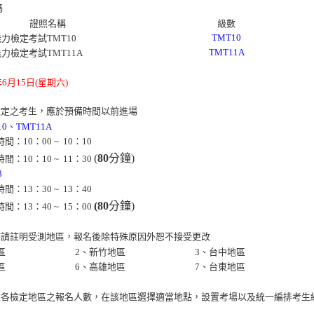
碼
證照名稱
級數
TMT10
力檢定考試TMT10
TMT11A
力檢定考試TMT11A
年6月15日(星期六)
檢定之考生，應於預備時間以前進場
10
、
TMT11A
間：10：00 ~ 10：10
(
80
分鐘)
間：10：10 ~ 11：30
8
間：13：30 ~ 13：40
(80
分鐘)
間：13：40 ~ 15：00
時請註明受測地區，報名後除特殊原因外恕不接受更改
區
2、新竹地區
3、台中地區
區
6、高雄地區
7、台東地區
依各檢定地區之報名人數，在該地區選擇適當地點，設置考場以及統一編排考生