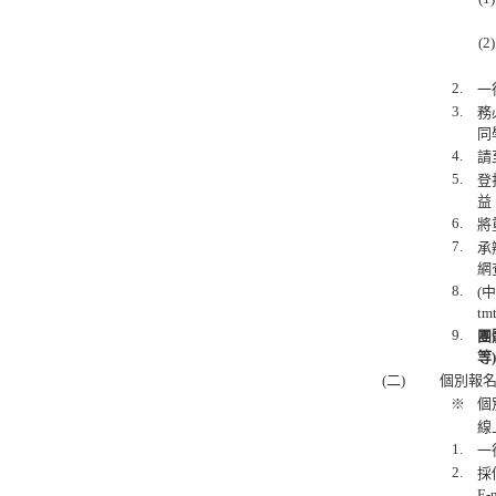
(2)
2.
一
3.
務
同
4.
請至
5.
登
益
6.
將
7.
承
網
8.
(
t
9.
團
等
(二)
個別報
※
個
線
1.
一
2.
採
E