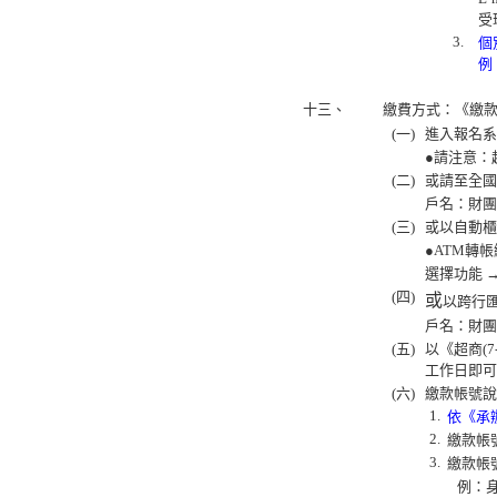
受
3.
個
例
十三、
繳費方式：《繳
(一)
進入報名系
●請注意：
(二)
或請至全國
戶名：財團
(三)
或以自動櫃
●ATM轉
選擇功能 →
(四)
或
以跨行
戶名：財團
(五)
以《超商(
工作日即可
(六)
繳款帳號說
1.
依《承
2.
繳款帳
3.
繳款帳號
例：身