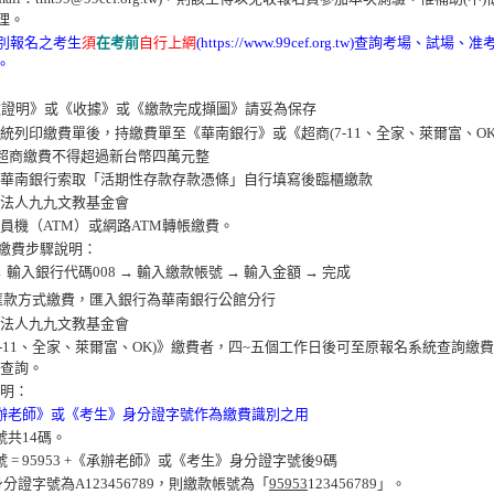
理。
別報名之考生
須
在考前
自行上網
(https://www.99cef.org.tw)查詢考
。
款證明》或《收據》或《繳款完成擷圖》請妥為保存
統列印繳費單後，持繳費單至《華南銀行》或《超商(7-11、全家、萊爾富、OK
超商繳費不得超過新台幣四萬元整
華南銀行索取「活期性存款存款憑條」自行填寫後臨櫃繳款
法人九九文教基金會
員機（ATM）或網路ATM轉帳繳費。
帳繳費步驟說明：
 輸入銀行代碼008 → 輸入繳款帳號 → 輸入金額 → 完成
匯款方式繳費，匯入銀行為華南銀行公館分行
法人九九文教基金會
7-11、全家、萊爾富、OK)》繳費者，四~五個工作日後可至原報名系統查詢
查詢。
明：
辦老師》或《考生》身分證字號作為繳費識別之用
號共14碼。
 = 95953 +《承辦老師》或《考生》身分證字號後9碼
分證字號為A123456789，則繳款帳號為「
95953
123456789」。