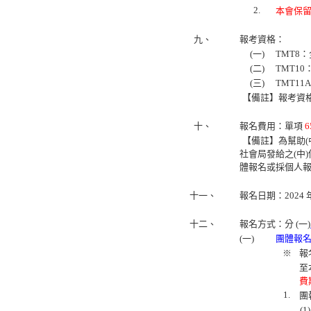
2.
本會保
九、
報考資格：
(一)
TMT8：
(二)
TMT10
(三)
TMT11
【備註】報考資
十、
報名費用：單項
6
【備註】為幫助(
社會局發給之(中
體報名或採個人
十一、
報名日期：2024 年 
十二、
報名方式：分 (一)
(一)
團體報
※
報
至
費
1.
團
(1)