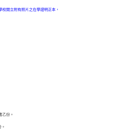
學校開立附有照片之在學證明正本，
證書乙份。
。
份。