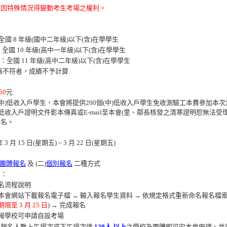
留因特殊情況得變動考生考場之權利。
全國 8 年級(國中二年級)以下(含)在學學生
：全國 10 年級(高中一年級)以下(含)在學學生
A：全國 11 年級(高中二年級)以下(含)在學學生
格不符者，成績不予計算
50
元
中)低收入戶學生，本會將提供200個(中)低收入戶學生免收測驗工本費參加本
)低收入戶證明文件影本傳真或E-mail至本會(里、鄰長核發之清寒證明恕無法受
報名。
3 月 15 日(星期五) ~ 3 月 22 日(星期五)
團體報名
及 (二)
個別報名
二種方式
名
：
名流程說明
本會網站下載報名電子檔 → 輸入報名學生資料 → 依規定格式重新命名報名檔案 → 
期限至 3 月 25 日
) → 完成報名
報學校可申請自設考場
報名人數上午場次或下午場次達
120人 以上
之學校及團體即可向本會申請。並請