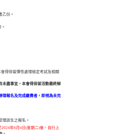
證書乙份。
。
份。
本會得保留彈性處理檢定考試及相關
有未盡事宜，本會得保留活動最終解
辦理報名及完成繳費者，即視為未完
受理該生之報名。
2024年6月4日(星期二)後，自行上
詢。