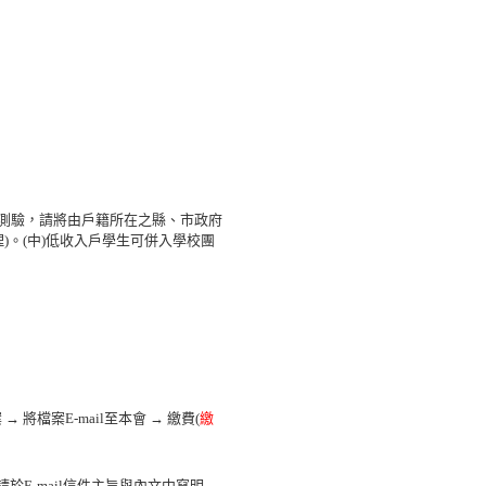
次測驗，請將由戶籍所在之縣、市政府
理)。(中)低收入戶學生可併入學校團
將檔案E-mail至本會 → 繳費(
繳
於E-mail信件主旨與內文中寫明