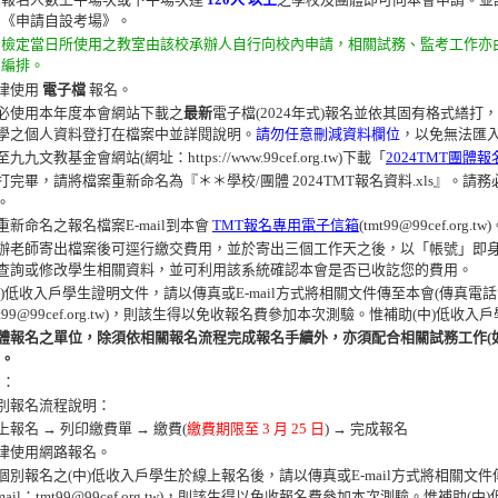
《申請自設考場》。
檢定當日所使用之教室由該校承辦人自行向校內申請，相關試務、監考工作亦
編排。
律使用
電子檔
報名。
必使用本年度本會網站下載之
最新
電子檔(2024年式)報名並依其固有格式繕
學之個人資料登打在檔案中並詳閱說明。
請勿任意刪減資料欄位
，以免無法匯
九九文教基金會網站(網址：https://www.99cef.org.tw)下載「
2024TMT團體
打完畢，請將檔案重新命名為『＊＊學校/團體 2024TMT報名資料.xls』。
。
重新命名之報名檔案E-mail到本會
TMT報名專用電子信箱
(tmt99@99cef.org.tw
辦老師寄出檔案後可逕行繳交費用，並於寄出三個工作天之後，以「帳號」即身分
查詢或修改學生相關資料，並可利用該系統確認本會是否已收訖您的費用。
中)低收入戶學生證明文件，請以傳真或E-mail方式將相關文件傳至本會(傳真電話：02-2
mt99@99cef.org.tw)，則該生得以免收報名費參加本次測驗。惟補助(中)
體報名之單位，除須依相關報名流程完成報名手續外，亦須配合相關試務工作(如
)。
名：
別報名流程說明：
上報名 → 列印繳費單 → 繳費(
繳費期限至 3 月 25 日
) → 完成報名
律使用網路報名。
個別報名之(中)低收入戶學生於線上報名後，請以傳真或E-mail方式將相關文件傳至本
-mail：tmt99@99cef.org.tw)，則該生得以免收報名費參加本次測驗。惟補