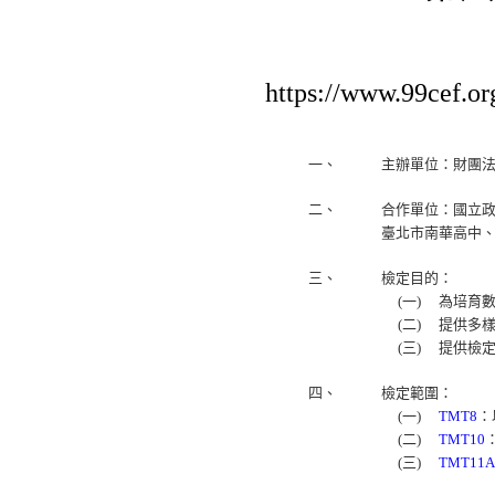
https://www.99cef.o
一、
主辦單位：財團
二、
合作單位：國立
臺北市南華高中
三、
檢定目的：
(一)
為培育
(二)
提供多
(三)
提供檢
四、
檢定範圍：
(一)
TMT8
：
(二)
TMT10
(三)
TMT11A