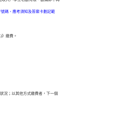
場、試場、准考號碼、應考須知及答案卡劃記範
)》繳費。
繳費狀況；以其他方式繳費者，下一個