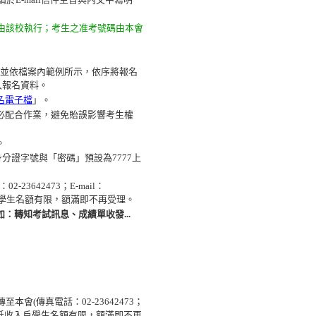
由該校執行；考生之准考號碼由本會
打，並依檔案內範例所示，依序將報名
入報名資料。
報名電子檔
」。
請務必配合作業，避免貽誤影響考生權
)。
證字號與「密碼」預設為7777上
3642473；E-mail：
低收入戶學生名額有限，額滿即不再受理。
：轉知考試訊息、成績單收發...
會(傳真電話：02-23642473；
助(中)低收入戶學生名額有限，額滿即不再