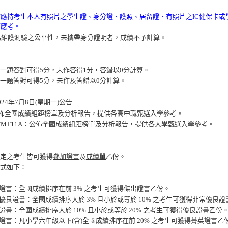
時
應持考生本人有照片之學生證、身分證、護照、居留證、有照片之IC健保卡或
可應考。
為維護測驗之公平性，未攜帶身分證明者，成績不予計算。
一題答對可得5分，未作答得1分，答錯以0分計算。
一題答對可得5分，未作及答錯以0分計算。
24年7月8日(星期一)公告
公佈全國成績組距榜單及分析報告，提供各高中職甄選入學參考。
 & TMT11A：公佈全國成績組距榜單及分析報告，提供各大學甄選入學參考。
定之考生皆可獲得
參加證書
及
成績單
乙份。
式如下：
證書：全國成績排序在前 3% 之考生可獲得傑出證書乙份。
優良證書：全國成績排序大於 3% 且小於或等於 10% 之考生可獲得非常優良
證書：全國成績排序大於 10% 且小於或等於 20% 之考生可獲得優良證書乙份
證書：凡小學六年級以下(含)全國成績排序在前 20% 之考生可獲得菁英證書乙