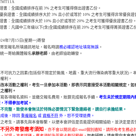
TMT11A
證書：全國成績排序在前 3% 之考生可獲得傑出證書乙份。
優良證書：全國成績排序大於 3% 且小於或等於 10% 之考生可獲得非常優良
證書：全國成績排序大於 10% 且小於或等於 20% 之考生可獲得優良證書乙份
證書：凡國中三年級以下(含)全國成績排序在前 20% 之考生可獲得菁英證書乙
24年7月15日(星期一)寄發
寄至報名所填通訊地址，報名時請
務必確認地址填寫無誤
。
統一寄給團體報名
承辦老師
，由老師協助轉發。
不可抗力之因素(包括但不限定於颱風、地震、重大流行傳染病等重大狀況)，
之權利。
修改本活動之權利，考生一旦參加本活動，即表示同意接受本活動相關規定，如
更之權利。
填寫各項報名資料，並繳交報名費用，始算完成報名手續。
考生未於規定期限內
續，不得參加考試。
料不完整，致使本會無法於特殊必要情況下緊急連絡者，請自行承擔結果。
完成後，除因
重複報名
或
資格不符
外，恕不受理退費。
助之考生，請事先與本會聯繫，以便本會評估是否能提供相關協助，並決定是否
不另外寄發應考須知
，亦不會以簡訊或E-mail個別通知，請所有考生務必於
場、試場、准考號碼、應考須知及答案卡劃記範例，
如有疑問，請來電向本會查