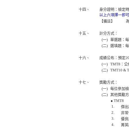
十四、
身分證明：
檢定
以上六項擇一即
【備註】
十五、
計分方式：
(一)
單選題：每
(二)
選填題：每
十六、
成績公布：預定20
(一)
TMT8：
(二)
TMT10
十七、
獎勵方式：
(一)
每位參加檢
(二)
其他獎勵方
● TMT8
1.
傑出
2.
非常
3.
優良
4.
菁英