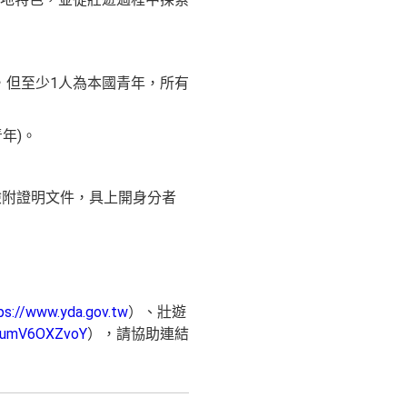
，但至少1人為本國青年，所有
年)。
檢附證明文件，具上開身分者
ps://www.yda.gov.tw
）、壯遊
=WumV6OXZvoY
），請協助連結