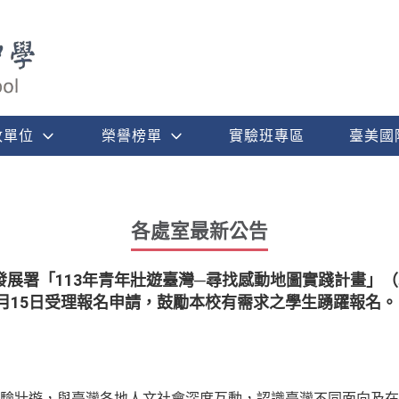
政單位
榮譽榜單
實驗班專區
臺美國
各處室最新公告
發展署「113年青年壯遊臺灣─尋找感動地圖實踐計畫」
3月15日受理報名申請，鼓勵本校有需求之學生踴躍報名。
驗壯遊，與臺灣各地人文社會深度互動，認識臺灣不同面向及在