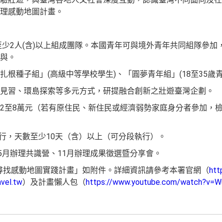
理感動地圖計畫。
，至少2人(含)以上組成團隊。本國青年可與境外青年共同組隊參加
與。
根種子組」(高級中等學校學生)、「圓夢青年組」(18至35歲青
見習、環島探索等多元方式，研提融合創新之壯遊臺灣企劃。
2至8萬元（若有原住民、新住民或經濟弱勢家庭身分者參加，
執行，天數至少10天（含）以上（可分段執行）。
5月辦理共識營、11月辦理成果徵選暨分享會。
─尋找感動地圖實踐計畫」如附件。詳細資訊請參考本署官網（
htt
avel.tw
）及計畫懶人包（
https://www.youtube.com/watch?v