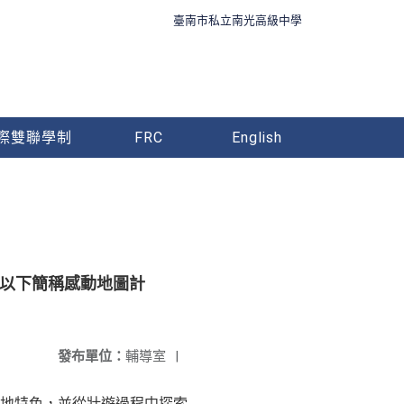
臺南市私立南光高級中學
際雙聯學制
FRC
English
（以下簡稱感動地圖計
發布單位：
輔導室
|
地特色，並從壯遊過程中探索