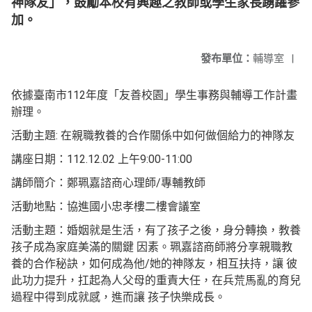
神隊友」，鼓勵本校有興趣之教師或學生家長踴躍參
加。
發布單位：
輔導室
|
依據臺南市112年度「友善校園」學生事務與輔導工作計畫
辦理。
活動主題: 在親職教養的合作關係中如何做個給力的神隊友
講座日期：112.12.02 上午9:00-11:00
講師簡介：鄭珮嘉諮商心理師/專輔教師
活動地點：協進國小忠孝樓二樓會議室
活動主題：婚姻就是生活，有了孩子之後，身分轉換，教養
孩子成為家庭美滿的關鍵 因素。珮嘉諮商師將分享親職教
養的合作秘訣，如何成為他/她的神隊友，相互扶持，讓 彼
此功力提升，扛起為人父母的重責大任，在兵荒馬亂的育兒
過程中得到成就感，進而讓 孩子快樂成長。