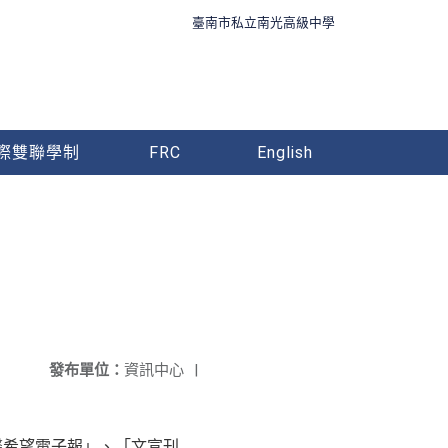
臺南市私立南光高級中學
際雙聯學制
FRC
English
發布單位：
資訊中心
|
之「馨希望電子報」、「文宣刊