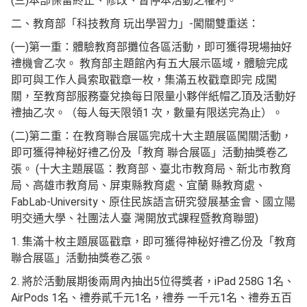
(三)本部保留終止、修改、暫停本活動之權利。
二、教育部「科技教育 玩出學習力」-闖關雙重送：
(一)第一重：體驗教育部攤位各區活動，即可獲得現場抽好
禮機會乙次。 教育部主題館內有五大展示區域，體驗完成
即可與工作人員索取戳章一枚，集滿五枚戳章即完 成闖
關，至教育部服務臺兌換每日限量小夥伴紙帽乙頂及活動好
禮抽乙次。（每人每天限領1 次，數量有限送完為止）。
(二)第二重：在教育聯合展區完成十大主題展區闖關活動，
即可獲得神秘好禮乙份及「教育 聯合展區」活動抽獎卷乙
張。 (十大主題展區：教育部、臺北市教育局、新北市教育
局、高雄市教育局、屏東縣教育處、宜蘭 縣教育處、
FabLab-University、原住民族語言研究發展基金會、國立陽
明交通大學、社團法人臺 灣開放式課程暨教育聯盟)
1. 集滿十枚主題展區戳章，即可獲得神秘好禮乙份及「教育
聯合展區」活動抽獎卷乙張。
2. 將於活動展期後兩周內抽出5位得獎者，iPad 258G 1名、
AirPods 1名、禮券貳千元1名，禮券 一千元1名、禮券五百