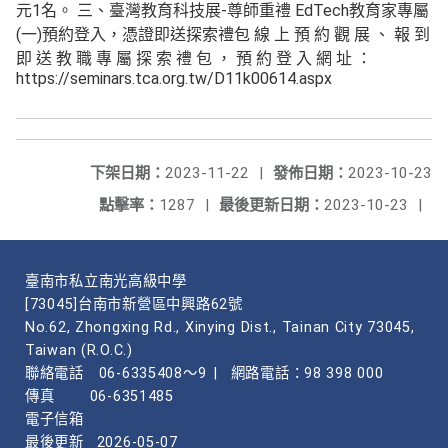
元1名。 三、臺灣教育科技展-尊師重禮 EdTech教育家專屬
(一)預約登入，憑證即送探索禮包 線 上 預 約 觀 展 、 報 到
即 送 教 職 專 屬 探 索 禮 包 ， 預 約 登 入 網 址 ：
https://seminars.tca.org.tw/D11k00614.aspx
下架日期：
2023-11-22
|
發佈日期：
2023-10-23
點擊率：
1287
|
最後更新日期：
2023-10-23
|
臺南市私立南光高級中學
[73045]台南市新營區中興路62號
No.62, Zhongxing Rd., Xinying Dist., Tainan City 73045,
Taiwan (R.O.C.)
聯絡電話
06-6335408～9
|
網路電話：98 398 000
傳真
06-6351485
電子信箱
最後更新
2026-05-07