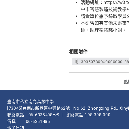
活動網址：https://w3.
中市智慧製造技術教學
請貴單位惠予錄取學員公
本研習如有其他未盡事宜，
師、助理楊祐慈小姐。
相關附件
393507300U0000000_38
點
臺南市私立南光高級中學
[73045]台南市新營區中興路62號
No.62, Zhongxing Rd., Xinyi
聯絡電話
06-6335408～9
|
網路電話：98 398 000
傳真
06-6351485
電子信箱