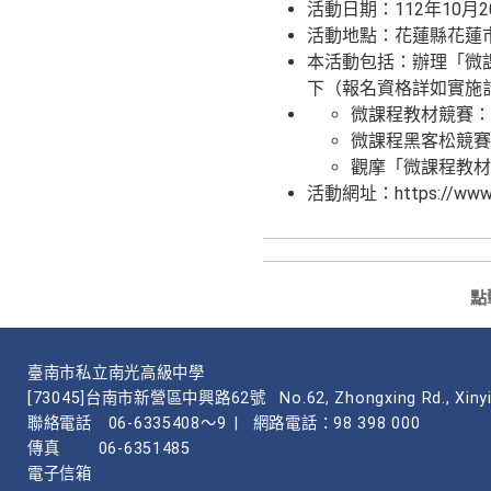
活動日期：112年10月2
活動地點：花蓮縣花蓮
本活動包括：辦理「微
下（報名資格詳如實施
微課程教材競賽：1
微課程黑客松競賽：
觀摩「微課程教材
活動網址：https://www.fa
點
臺南市私立南光高級中學
[73045]台南市新營區中興路62號
No.62, Zhongxing Rd., Xinyi
聯絡電話
06-6335408～9
|
網路電話：98 398 000
傳真
06-6351485
電子信箱