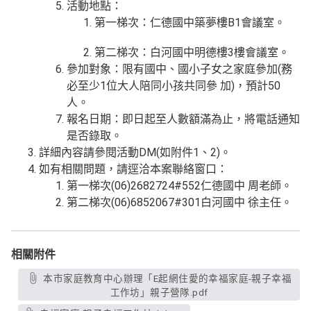
活動地點：
第一梯次：仁德國中築夢樓B1會議室。
第二梯次：白河國中明德樓3樓會議室。
參加對象：限有國中、國小子女之家庭參加(務
必至少1位大人陪同小孩共同參 加)，預計50
人。
報名日期：即日起至人數額滿為止，將電話通知
是否錄取。
詳細內容請參閱活動DM(如附件1、2)。
如有相關問題，請逕洽本案聯絡窗口：
第一梯次(06)2682724#552仁德國中 周老師。
第二梯次(06)6852067#301白河國中 徐主任。
相關附件
本市家庭教育中心辦理「E起網住愛的幸福家庭-親子幸福
工作坊」親子營隊.pdf