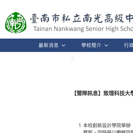
最新消息
學校簡介
行
:::
【營隊訊息】致理科技大
本校創新設計學院舉辦
歷程，同時藉以瞭解同