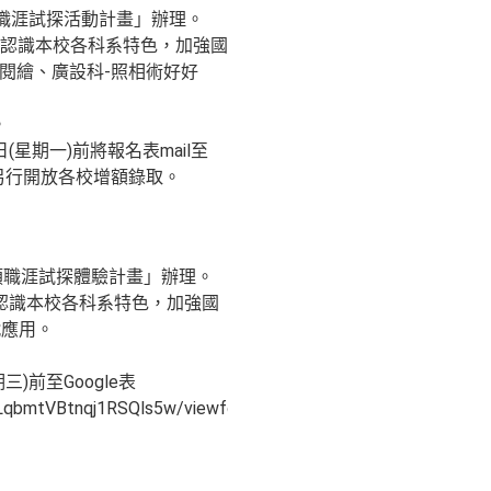
類職涯試探活動計畫」辦理。
認識本校各科系特色，加強國
閱繪、廣設科-照相術好好
。
星期一)前將報名表mail至
額，再另行開放各校增額錄取。
業類職涯試探體驗計畫」辦理。
認識本校各科系特色，加強國
戰應用。
)前至Google表
LqbmtVBtnqj1RSQls5w/viewform