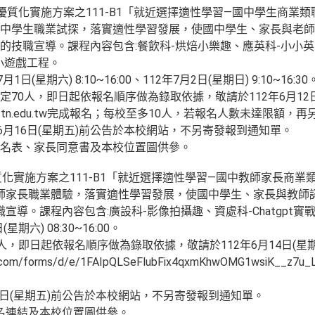
年度優質化實施方案之111-B1「就近選擇適性學習—國中學生商業
國中學生職業試探，落實適性學習發展，使國中學生、家長與老師
的技職宣導。課程內容包含:餐飲科-烘焙小樂趣、應英科-小小英
小遊戲工程。
日(星期六) 8:10~16:00、112年7月2日(星期日) 9:10~16:30
70人，即日起依報名順序做為錄取依據，敬請於112年6月12日(
l.tncvs.tn.edu.tw完成報名；每校至多10人，若報名人數未達限
年6月16日(星期五)前公告於本校網站，不另寄發報到通知單。
名表、家長同意書及本校位置圖供參。
質化實施方案之111-B1「就近選擇適性學習—國中教師家長商
師家長職業體驗，落實適性學習發展，使國中學生、家長與教師
宣導。課程內容包含:廣設科-影像拍攝趣、資處科-Chatgpt實
期六) 08:30~16:00。
，即日起依報名順序做為錄取依據，敬請於112年6月14日(星期三
le.com/forms/d/e/1FAIpQLSeFlubFix4qxmKhwOMG1wsiK__z7u_
16日(星期五)前公告於本校網站，不另寄發報到通知單。
名連結及本校位置圖供參。