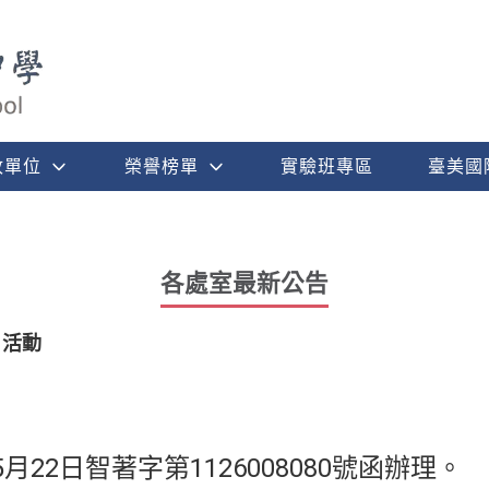
政單位
榮譽榜單
實驗班專區
臺美國
各處室最新公告
」活動
月22日智著字第1126008080號函辦理。