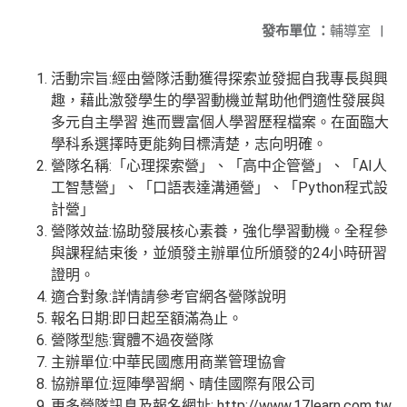
發布單位：
輔導室
|
活動宗旨:經由營隊活動獲得探索並發掘自我專長與興
趣，藉此激發學生的學習動機並幫助他們適性發展與
多元自主學習 進而豐富個人學習歷程檔案。在面臨大
學科系選擇時更能夠目標清楚，志向明確。
營隊名稱:「心理探索營」、「高中企管營」、「AI人
工智慧營」、「口語表達溝通營」、「Python程式設
計營」
營隊效益:協助發展核心素養，強化學習動機。全程參
與課程結束後，並頒發主辦單位所頒發的24小時研習
證明。
適合對象:詳情請參考官網各營隊說明
報名日期:即日起至額滿為止。
營隊型態:實體不過夜營隊
主辦單位:中華民國應用商業管理協會
協辦單位:逗陣學習網、晴佳國際有限公司
更多營隊訊息及報名網址: http://www.17learn.com.tw