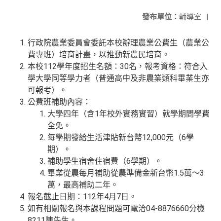
發布單位：
輔導室
|
行政院農業委員會委託本校辦理農業公費生（農業公
費專班）培育計畫，以推動新農民培育。
本校112學年度招生名額：30名，報考資格：符合入
學大學同等學力者（普通高中及非農業類科畢業生亦
可報考）。
公費班補助內容：
大學四年（含1年校外實務實習）就學期間學費
全免。
每學期發給生活津貼新台幣12,000元（6學
期）。
補助學生宿舍住宿費（6學期）。
畢業從農每月補助從農準備金新台幣1.5萬～3
萬，最高補助二年。
報名截止日期：112年4月7日。
如有相關報名與本課程問題可電洽04-8876660分機
8211陳先生。