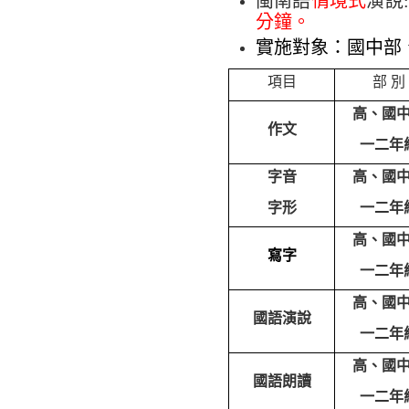
閩南語
情境式
演說
:
分鐘。
實施對象：國中部
項目
部 別
高、國
作文
一二年
字音
高、國
字形
一二年
高、國
寫字
一二年
高、國
國語演說
一二年
高、國
國語朗讀
一二年