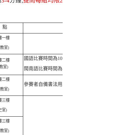
間
3-4
分鐘,
提問每組均限2
 點
備 註
樓一樓
教室)
國語比賽時間為10分鐘
樓二樓
2教室)
閩南語比賽時間為15分鐘
樓二樓
參賽者自備書法用具，紙張由學校供應。
教室)
樓三樓
史室)
樓三樓
教室)