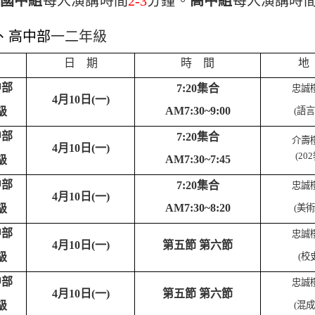
國中組
每人演講時間
2-3
分鐘。
高中組
每人演講時
、高中部
一二年級
日 期
時 間
地
中部
7:20
集合
忠誠
4
月10日(一)
AM7:30~9:00
級
(
語言
中部
7:20
集合
介壽
4
月10日(一)
(20
AM7:30~7:45
級
中部
7:20
集合
忠誠
4
月10日(一)
AM7:30~8:20
級
(
美術
中部
忠誠
4
月10日(一)
第五節 第六節
級
(
校
中部
忠誠
4
月10日(一)
第五節 第六節
級
(
混成