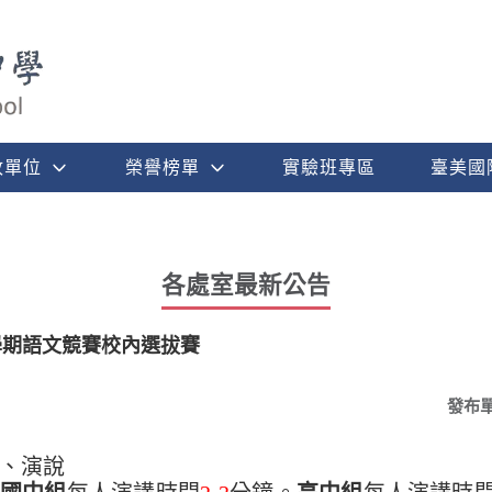
政單位
榮譽榜單
實驗班專區
臺美國
各處室最新公告
學期語文競賽校內選拔賽
發布
戊、演說