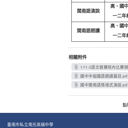
高、國
閩南語演說
一二年
高、國
閩南語朗讀
一二年
相關附件
111-2語文競賽校內比賽辦
國中中組國語朗讀篇目.pd
國中閩南語情境式演說.pd
點
臺南市私立南光高級中學