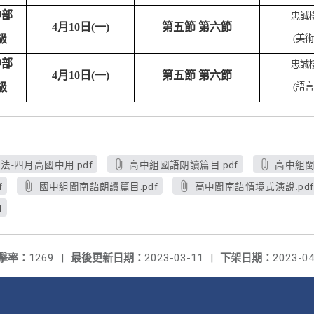
中部
忠誠
4
月10日(一)
第五節 第六節
級
(
美術
中部
忠誠
4
月10日(一)
第五節 第六節
級
(
語言
法-四月高國中用.pdf
高中組國語朗讀篇目.pdf
高中組閩
f
國中組閩南語朗讀篇目.pdf
高中閩南語情境式演說.pdf
f
擊率：
1269
|
最後更新日期：
2023-03-11
|
下架日期：
2023-04