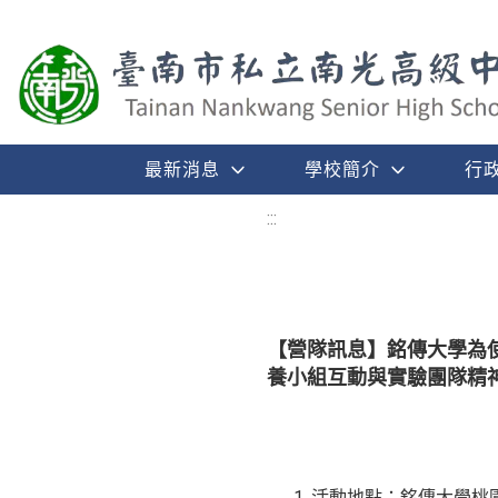
最新消息
學校簡介
行
:::
【營隊訊息】銘傳大學為
養小組互動與實驗團隊精神，
活動地點：銘傳大學桃