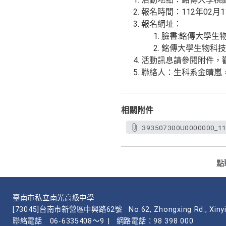
報名時間：112年02月
報名網址：
臉書:銘傳大學生物科技學
銘傳大學生物科技學系網頁
活動訊息請參閱附件，
聯絡人：生科系金晴嵐，電話
相關附件
393507300U000000
點
臺南市私立南光高級中學
[73045]台南市新營區中興路62號
No.62, Zhongxing Rd., Xinyi
聯絡電話
06-6335408～9
|
網路電話：98 398 000