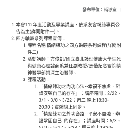
發布單位：
輔導室
|
本會112年度活動及專業講座，依系友會粉絲專頁公
告為主(詳閱附件一)。
四方軸輳系列課程宣傳：
課程名稱:情緒練功之四方軸輳系列課程(詳閱附
件二)
活動講師：方俊凱/國立臺北護理健康大學生死
與健康心理諮商系兼任副教授/馬偕紀念醫院精
神醫學部資深主治醫師。
課程活動：
「情緒練功之內功心法--幸福不焦慮．辯
證安頓自己的存在」；講座時間：2/22、
3/1、3/8、3/22；週三 晚上18:30-
20:30；實體線上同步。
「情緒練功之外功套路--平安不自殘．辯
證鞏固自己 的存在」；講座時間：5/3、
5/10、5/17、5/24；週三晚上18:30-