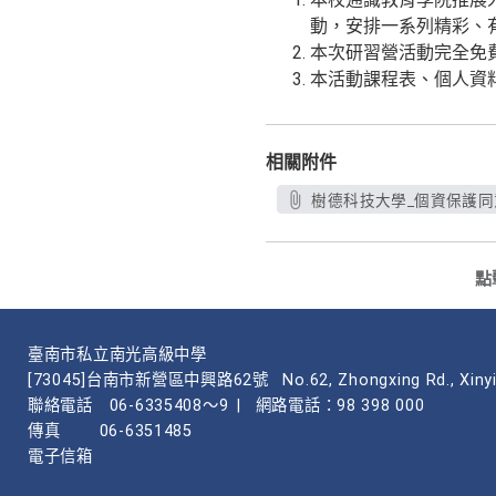
動，安排一系列精彩、
本次研習營活動完全免
本活動課程表、個人資
相關附件
樹德科技大學_個資保護同意
點
臺南市私立南光高級中學
[73045]台南市新營區中興路62號
No.62, Zhongxing Rd., Xinyi
聯絡電話
06-6335408～9
|
網路電話：98 398 000
傳真
06-6351485
電子信箱