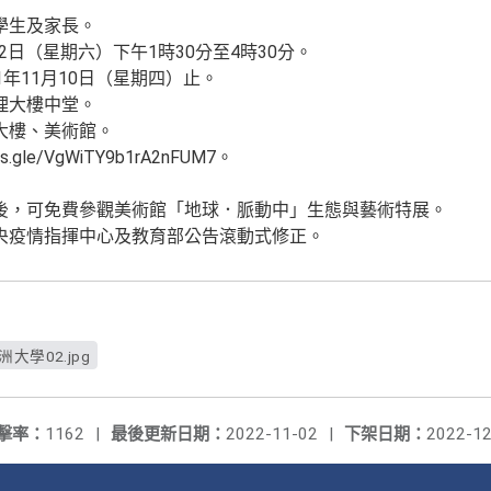
學生及家長。
12日（星期六）下午1時30分至4時30分。
1年11月10日（星期四）止。
理大樓中堂。
大樓、美術館。
.gle/VgWiTY9b1rA2nFUM7。
後，可免費參觀美術館「地球．脈動中」生態與藝術特展。
央疫情指揮中心及教育部公告滾動式修正。
洲大學02.jpg
擊率：
1162
|
最後更新日期：
2022-11-02
|
下架日期：
2022-12