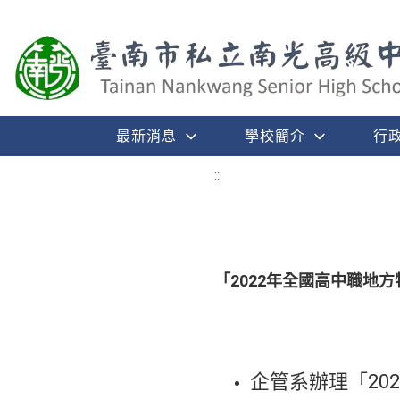
最新消息
學校簡介
行
:::
「2022年全國高中職地
企管系辦理「20