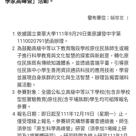
學家高峰營」活動。
發布單位：
輔導室
|
依據國立東華大學111年9月29日東原課發中字第
1110020791號函辦理。
為鼓勵高級中等以下教育階段學校原住民族師生或親
子進行科學教育與文化智慧的探索與新創意，轉化原
住民族既有傳統知識體系，並透過雲端平臺，引導原
住民族中小學生善用資訊通訊科技的應用技術，學習
並展現自身族群的文化與生活智慧，辦理旨揭雲端科
展活動。
參賽對象：全國公私立高級中等以下學校(包含非學校
型態實驗教育)原住民(含平埔族群)學生均可組隊報名
參賽。
報名日期：即日起至111年12月19日（星期一）止，
僅受理線上報名。參賽研究構想書審查通過後，師生
須參加「原生科學高峰營」研習（須參加1場線上研
習及1場實體研習），研習時間為線上研習111年1月