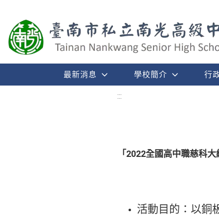
最新消息
學校簡介
行
:::
「2022全國高中職慈科
活動目的：以銅