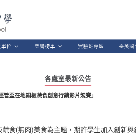
政單位
榮譽榜單
實驗班專區
臺美國
各處室最新公告
大經管盃在地銅板蔬食創意行銷影片競賽」
板蔬食(無肉)美食為主題，期許學生加入創新與